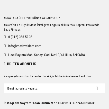
Yorum Yaz
ANKARA'DA ÜRETİYOR DÜNYA'YA SATIYORUZ !
Ankara'nın En Büyük Masa İsimliği ve Logo Baskılı Bardak Toptan, Perakende
Satış Firması.
0 (312) 368 59 36
info@matizreklam.com
Hacı Bayram Mah. Sanayi Cad. No:10/41 Ulus/ANKARA
E-BÜLTEN ABONELİK
Kampanyalarımızdan haberdar olmak için bültenimize hemen kayıt olun.
İnstagram Sayfamızdan Bütün Modellerimizi Görebilirsiniz