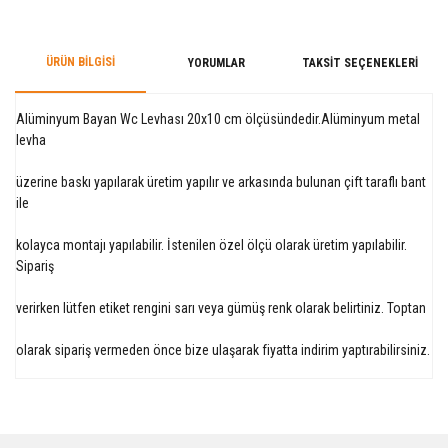
ÜRÜN BILGISI
YORUMLAR
TAKSIT SEÇENEKLERI
Alüminyum Bayan Wc Levhası 20x10 cm ölçüsündedir.Alüminyum metal
levha
üzerine baskı yapılarak üretim yapılır ve arkasında bulunan çift taraflı bant
ile
kolayca montajı yapılabilir. İstenilen özel ölçü olarak üretim yapılabilir.
Sipariş
verirken lütfen etiket rengini sarı veya gümüş renk olarak belirtiniz. Toptan
olarak sipariş vermeden önce bize ulaşarak fiyatta indirim yaptırabilirsiniz.
Bu ürüne ilk yorumu siz yapın!