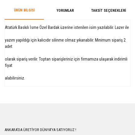
ÜRÜN BILGISI
YORUMLAR
TAKSIT SEÇENEKLERI
Atatürk Baskılı İsme Özel Bardak üzerine istenilen isim yazılabilir. Lazer ile
yazım yapıldığı için kalıcıdır silinme olmaz yıkanabilir. Minimum sipariş 2
adet
olarak sipariş verilir. Toptan siparişleriniz için firmamıza ulaşarak indirimli
fiyat
alabilirsiniz.
Bu ürüne ilk yorumu siz yapın!
Yorum Yaz
ANKARA'DA ÜRETİYOR DÜNYA'YA SATIYORUZ !