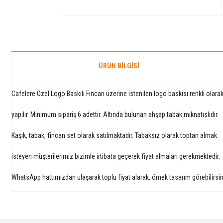
ÜRÜN BILGISI
Cafelere Özel Logo Baskılı Fincan üzerine istenilen logo baskısı renkli olara
yapılır. Minimum sipariş 6 adettir. Altında bulunan ahşap tabak mıknatıslıdır.
Kaşık, tabak, fincan set olarak satılmaktadır. Tabaksız olarak toptan almak
isteyen müşterilerimiz bizimle irtibata geçerek fiyat almaları gerekmektedir.
WhatsApp hattımızdan ulaşarak toplu fiyat alarak, örnek tasarım görebilirsin