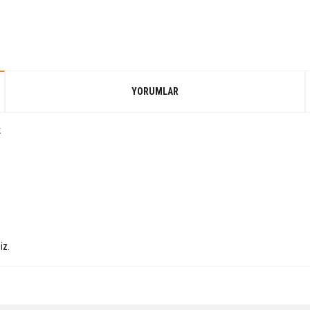
YORUMLAR
k
iz.
Bu ürüne ilk yorumu siz yapın!