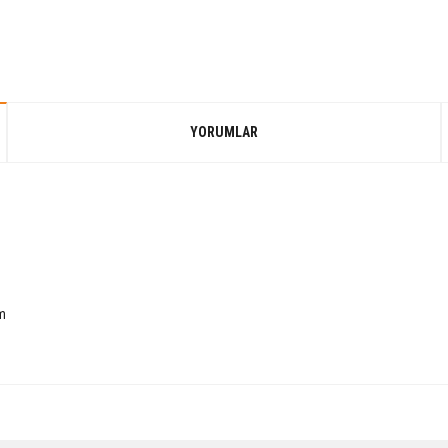
YORUMLAR
ım
Bu ürüne ilk yorumu siz yapın!