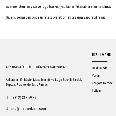
üzerine istenilen yazı ve logo baskısı yapılabilir. Yıkanabilir silinme olmaz.
Sipariş vermeden önce ücretsiz olarak örnek tasarım yaptırabilirsiniz.
HIZLI MENÜ
ANKARA'DA ÜRETİYOR DÜNYA'YA SATIYORUZ !
Hakkımızda
Yardım
Ankara'nın En Büyük Masa İsimliği ve Logo Baskılı Bardak
Kargom Nerede
Toptan, Perakende Satış Firması.
İletişim
0 (312) 368 59 36
info@matizreklam.com