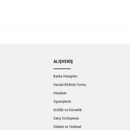
Bu ürüne ilk yorumu siz yapın!
ALIŞVERİŞ
Yorum Yaz
Banka Hesapları
Havale Bildirim Formu
Hesabım
Siparişlerim
Gizlilik ve Güvenlik
Satış Sözleşmesi
Ödeme ve Teslimat