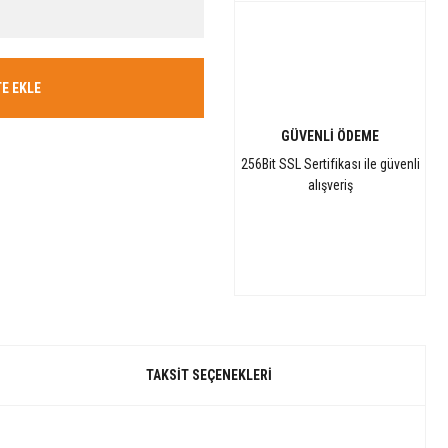
E EKLE
GÜVENLİ ÖDEME
256Bit SSL Sertifikası ile güvenli
alışveriş
TAKSIT SEÇENEKLERI