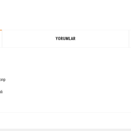
YORUMLAR
ırıp
li
Bu ürüne ilk yorumu siz yapın!