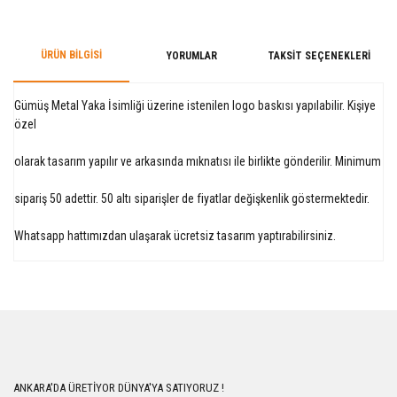
ÜRÜN BILGISI
YORUMLAR
TAKSIT SEÇENEKLERI
Gümüş Metal Yaka İsimliği üzerine istenilen logo baskısı yapılabilir. Kişiye
özel
olarak tasarım yapılır ve arkasında mıknatısı ile birlikte gönderilir. Minimum
sipariş 50 adettir. 50 altı siparişler de fiyatlar değişkenlik göstermektedir.
Whatsapp hattımızdan ulaşarak ücretsiz tasarım yaptırabilirsiniz.
Bu ürüne ilk yorumu siz yapın!
Yorum Yaz
ANKARA'DA ÜRETİYOR DÜNYA'YA SATIYORUZ !