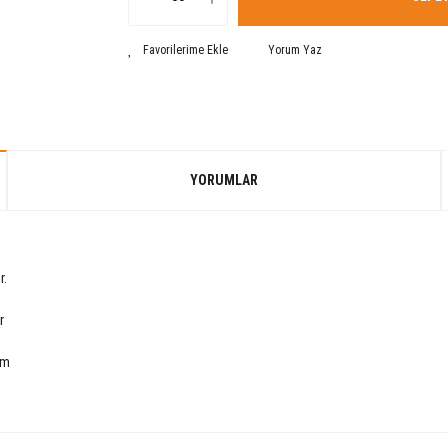
Yorum Yaz
YORUMLAR
r.
ir
ım