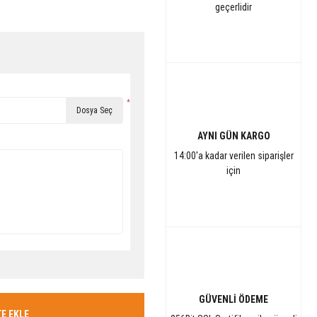
geçerlidir
*
Dosya Seç
AYNI GÜN KARGO
14:00'a kadar verilen siparişler
için
GÜVENLİ ÖDEME
E EKLE