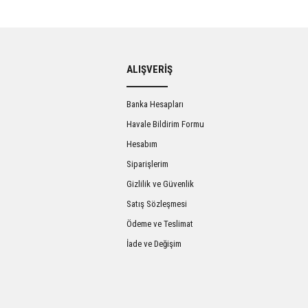
Bu ürüne ilk yorumu siz yapın!
ALIŞVERİŞ
Yorum Yaz
Banka Hesapları
Havale Bildirim Formu
Hesabım
Siparişlerim
Gizlilik ve Güvenlik
Satış Sözleşmesi
Ödeme ve Teslimat
İade ve Değişim