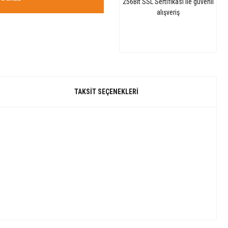
256Bit SSL Sertifikası ile güvenli
alışveriş
TAKSIT SEÇENEKLERI