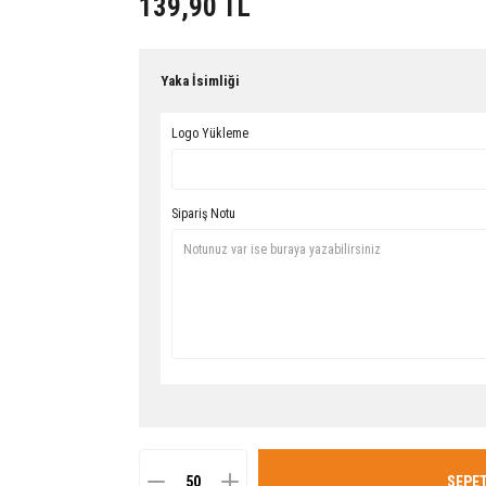
139,90 TL
Yaka İsimliği
Logo Yükleme
Sipariş Notu
SEPET