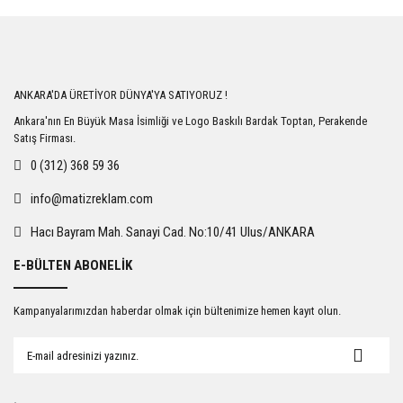
Bu ürüne ilk yorumu siz yapın!
Yorum Yaz
ANKARA'DA ÜRETİYOR DÜNYA'YA SATIYORUZ !
Ankara'nın En Büyük Masa İsimliği ve Logo Baskılı Bardak Toptan, Perakende
Satış Firması.
0 (312) 368 59 36
info@matizreklam.com
Hacı Bayram Mah. Sanayi Cad. No:10/41 Ulus/ANKARA
E-BÜLTEN ABONELİK
Kampanyalarımızdan haberdar olmak için bültenimize hemen kayıt olun.