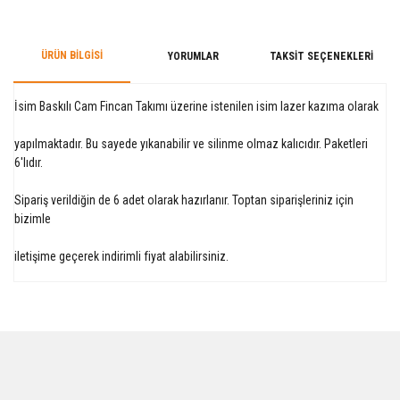
ÜRÜN BILGISI
YORUMLAR
TAKSIT SEÇENEKLERI
İsim Baskılı Cam Fincan Takımı üzerine istenilen isim lazer kazıma olarak
yapılmaktadır. Bu sayede yıkanabilir ve silinme olmaz kalıcıdır. Paketleri
6'lıdır.
Sipariş verildiğin de 6 adet olarak hazırlanır. Toptan siparişleriniz için
bizimle
iletişime geçerek indirimli fiyat alabilirsiniz.
Bu ürüne ilk yorumu siz yapın!
Yorum Yaz