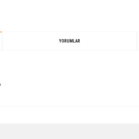
YORUMLAR
p
Bu ürüne ilk yorumu siz yapın!