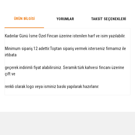
ÜRÜN BILGISI
YORUMLAR
TAKSIT SEÇENEKLERI
Kadınlar Günü İsme Özel Fincan üzerine istenilen harf ve isim yazılabilir.
Minimum sipariş 12 adettir.Toptan sipariş vermek isterseniz firmamız ile
irtibata
geçerek indirimli fiyat alabilirsiniz. Seramik türk kahvesi fincanı üzerine
çift ve
renkli olarak logo veya isminiz baskı yapılarak hazırlanır.
Bu ürüne ilk yorumu siz yapın!
Yorum Yaz