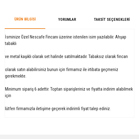
ÜRÜN BILGISI
YORUMLAR
TAKSIT SEÇENEKLERI
İsminize Özel Nescafe Fincanı üzerine istenilen isim yazılabilir. Ahşap
tabaklı
ve metal kaşıklı olarak set halinde satılmaktadır. Tabaksız olarak fincan
olarak satın alabilirsiniz bunun için firmamız ile irtibata geçmeniz
gerekmekte.
Minimum sipariş 6 adettir. Toptan siparişleriniz ve fiyatta indirim alabilmek
için
lütfen firmamızla iletişime geçerek indirimli fiyat talep ediniz.
Bu ürüne ilk yorumu siz yapın!