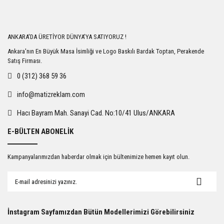
Yorum Yaz
ANKARA'DA ÜRETİYOR DÜNYA'YA SATIYORUZ !
Ankara'nın En Büyük Masa İsimliği ve Logo Baskılı Bardak Toptan, Perakende
Satış Firması.
0 (312) 368 59 36
info@matizreklam.com
Hacı Bayram Mah. Sanayi Cad. No:10/41 Ulus/ANKARA
E-BÜLTEN ABONELİK
Kampanyalarımızdan haberdar olmak için bültenimize hemen kayıt olun.
İnstagram Sayfamızdan Bütün Modellerimizi Görebilirsiniz