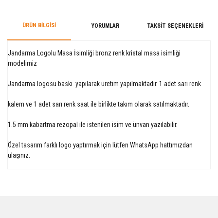
ÜRÜN BILGISI
YORUMLAR
TAKSIT SEÇENEKLERI
Jandarma Logolu Masa İsimliği bronz renk kristal masa isimliği
modelimiz
Jandarma logosu baskı yapılarak üretim yapılmaktadır. 1 adet sarı renk
kalem ve 1 adet sarı renk saat ile birlikte takım olarak satılmaktadır.
1.5 mm kabartma rezopal ile istenilen isim ve ünvan yazılabilir.
Özel tasarım farklı logo yaptırmak için lütfen WhatsApp hattımızdan
ulaşınız.
Bu ürüne ilk yorumu siz yapın!