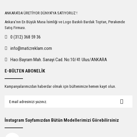
Yorum Yaz
ANKARA'DA ÜRETİYOR DÜNYA'YA SATIYORUZ !
Ankara'nın En Büyük Masa İsimliği ve Logo Baskılı Bardak Toptan, Perakende
Satış Firması.
0 (312) 368 59 36
info@matizreklam.com
Hacı Bayram Mah. Sanayi Cad. No:10/41 Ulus/ANKARA
E-BÜLTEN ABONELİK
Kampanyalarımızdan haberdar olmak için bültenimize hemen kayıt olun.
İnstagram Sayfamızdan Bütün Modellerimizi Görebilirsiniz