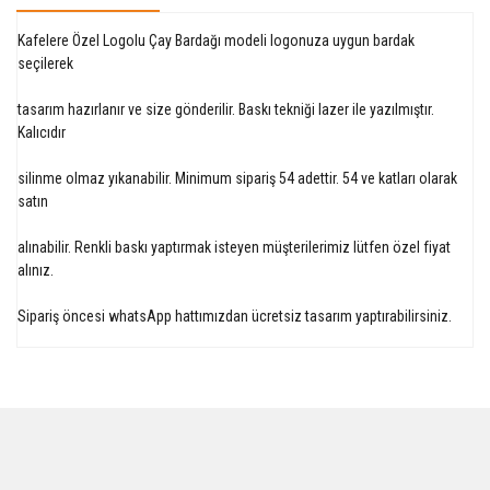
Kafelere Özel Logolu Çay Bardağı modeli logonuza uygun bardak
seçilerek
tasarım hazırlanır ve size gönderilir. Baskı tekniği lazer ile yazılmıştır.
Kalıcıdır
silinme olmaz yıkanabilir. Minimum sipariş 54 adettir. 54 ve katları olarak
satın
alınabilir. Renkli baskı yaptırmak isteyen müşterilerimiz lütfen özel fiyat
alınız.
Sipariş öncesi whatsApp hattımızdan ücretsiz tasarım yaptırabilirsiniz.
Bu ürüne ilk yorumu siz yapın!
Yorum Yaz