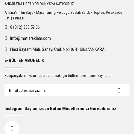
ANKARA'DA ÜRETİYOR DÜNYA'YA SATIYORUZ !
Ankara'nın En Büyük Masa İsimliği ve Logo Baskılı Bardak Toptan, Perakende
Satış Firması.
0 (312) 368 59 36
info@matizreklam.com
Hacı Bayram Mah. Sanayi Cad. No:10/41 Ulus/ANKARA
E-BÜLTEN ABONELİK
Kampanyalarımızdan haberdar olmak için bültenimize hemen kayıt olun.
İnstagram Sayfamızdan Bütün Modellerimizi Görebilirsiniz