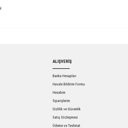
i
Bu ürüne ilk yorumu siz yapın!
ALIŞVERİŞ
Yorum Yaz
Banka Hesapları
Havale Bildirim Formu
Hesabım
Siparişlerim
Gizlilik ve Güvenlik
Satış Sözleşmesi
Ödeme ve Teslimat