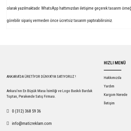
olarak yazılmaktadır. WhatsApp hattımızdan iletişime geçerek tasarım örneğ
görebilir sipariş vermeden önce ücretsiz tasarım yaptırabilirsiniz.
HIZLI MENÜ
ANKARA'DA ÜRETİYOR DÜNYA'YA SATIYORUZ !
Hakkımızda
Yardım
Ankara'nın En Büyük Masa İsimliği ve Logo Baskılı Bardak
Kargom Nerede
Toptan, Perakende Satış Firması.
İletişim
0 (312) 368 59 36
info@matizreklam.com