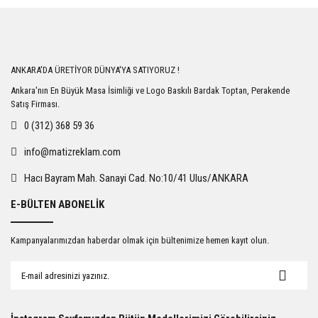
Bu ürüne ilk yorumu siz yapın!
Yorum Yaz
ANKARA'DA ÜRETİYOR DÜNYA'YA SATIYORUZ !
Ankara'nın En Büyük Masa İsimliği ve Logo Baskılı Bardak Toptan, Perakende
Satış Firması.
0 (312) 368 59 36
info@matizreklam.com
Hacı Bayram Mah. Sanayi Cad. No:10/41 Ulus/ANKARA
E-BÜLTEN ABONELİK
Kampanyalarımızdan haberdar olmak için bültenimize hemen kayıt olun.