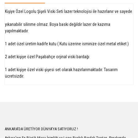
Kişiye Özel Logolu Şişeli Viski Seti lazer teknolojisi ile hazırlanır ve sayede
yıkanabilir silinme olmaz. Boya baskı değildir lazer de kazıma
yapılmaktadır.
1 adet özel üretim kadife kutu ( Kutu üzerine isminize özel metal etiket )
2 adet kişiye özel Paşabahçe orjinal viski bardağı
1 adet kişiye özel viski şişesi set olarak hazırlanmaktadır. Tasarım
ücretsizdir.
Bu ürüne ilk yorumu siz yapın!
Yorum Yaz
ANKARA'DA ÜRETİYOR DÜNYA'YA SATIYORUZ !
Ankara'nın En Büyük Masa İsimliği ve Logo Baskılı Bardak Toptan, Perakende