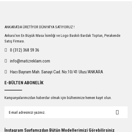
Bu ürüne ilk yorumu siz yapın!
Yorum Yaz
ANKARA'DA ÜRETİYOR DÜNYA'YA SATIYORUZ !
Ankara'nın En Büyük Masa İsimliği ve Logo Baskılı Bardak Toptan, Perakende
Satış Firması.
0 (312) 368 59 36
info@matizreklam.com
Hacı Bayram Mah. Sanayi Cad. No:10/41 Ulus/ANKARA
E-BÜLTEN ABONELİK
Kampanyalarımızdan haberdar olmak için bültenimize hemen kayıt olun.
İnstagram Sayfamızdan Bütün Modellerimizi Görebilirsiniz