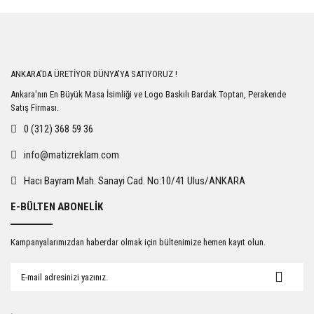
Bu ürüne ilk yorumu siz yapın!
Yorum Yaz
ANKARA'DA ÜRETİYOR DÜNYA'YA SATIYORUZ !
Ankara'nın En Büyük Masa İsimliği ve Logo Baskılı Bardak Toptan, Perakende
Satış Firması.
0 (312) 368 59 36
info@matizreklam.com
Hacı Bayram Mah. Sanayi Cad. No:10/41 Ulus/ANKARA
E-BÜLTEN ABONELİK
Kampanyalarımızdan haberdar olmak için bültenimize hemen kayıt olun.