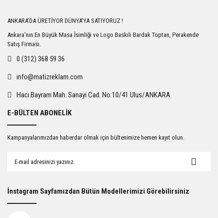
Yorum Yaz
ANKARA'DA ÜRETİYOR DÜNYA'YA SATIYORUZ !
Ankara'nın En Büyük Masa İsimliği ve Logo Baskılı Bardak Toptan, Perakende
Satış Firması.
0 (312) 368 59 36
info@matizreklam.com
Hacı Bayram Mah. Sanayi Cad. No:10/41 Ulus/ANKARA
E-BÜLTEN ABONELİK
Kampanyalarımızdan haberdar olmak için bültenimize hemen kayıt olun.
İnstagram Sayfamızdan Bütün Modellerimizi Görebilirsiniz