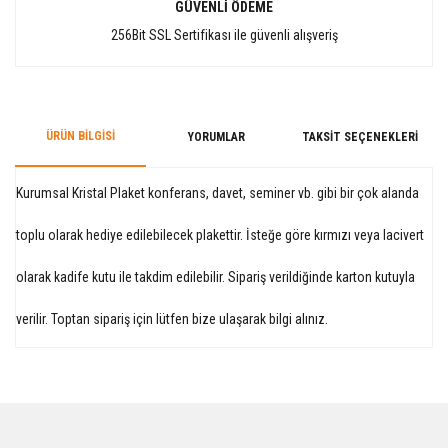
GÜVENLİ ÖDEME
256Bit SSL Sertifikası ile güvenli alışveriş
ÜRÜN BILGISI
YORUMLAR
TAKSIT SEÇENEKLERI
Kurumsal Kristal Plaket konferans, davet, seminer vb. gibi bir çok alanda
toplu olarak hediye edilebilecek plakettir. İsteğe göre kırmızı veya lacivert
olarak kadife kutu ile takdim edilebilir. Sipariş verildiğinde karton kutuyla
verilir. Toptan sipariş için lütfen bize ulaşarak bilgi alınız.
Bu ürüne ilk yorumu siz yapın!