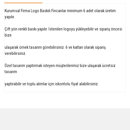
Kurumsal Firma Logo Baskılı Fincanlar minimum 6 adet olarak üretim
yapılır.
Çift yön renkli baskı yapılır. İstenilen logoyu yükleyebilir ve sipariş öncesi
bize
ulaşarak örnek tasarım görebilirsiniz. 6 ve katları olarak sipariş
verebilirsiniz.
Özel tasarım yaptırmak isteyen müşterilerimiz bize ulaşarak ücretsiz
tasarım
yaptırabilir ve toplu alımlar için iskontolu fiyat alabilirsiniz.
Bu ürüne ilk yorumu siz yapın!
Yorum Yaz