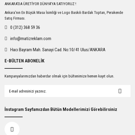
ANKARA'DA ÜRETİYOR DÜNYA'YA SATIYORUZ !
Ankara'nın En Büyük Masa İsimliği ve Logo Baskılı Bardak Toptan, Perakende
Satış Firması.
0 (312) 368 59 36
info@matizreklam.com
Hacı Bayram Mah. Sanayi Cad. No:10/41 Ulus/ANKARA
E-BÜLTEN ABONELİK
Kampanyalarımızdan haberdar olmak için bültenimize hemen kayıt olun.
İnstagram Sayfamızdan Bütün Modellerimizi Görebilirsiniz