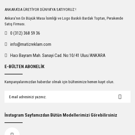
Yorum Yaz
ANKARA'DA ÜRETİYOR DÜNYA'YA SATIYORUZ !
Ankara'nın En Büyük Masa İsimliği ve Logo Baskılı Bardak Toptan, Perakende
Satış Firması.
0 (312) 368 59 36
info@matizreklam.com
Hacı Bayram Mah. Sanayi Cad. No:10/41 Ulus/ANKARA
E-BÜLTEN ABONELİK
Kampanyalarımızdan haberdar olmak için bültenimize hemen kayıt olun.
İnstagram Sayfamızdan Bütün Modellerimizi Görebilirsiniz