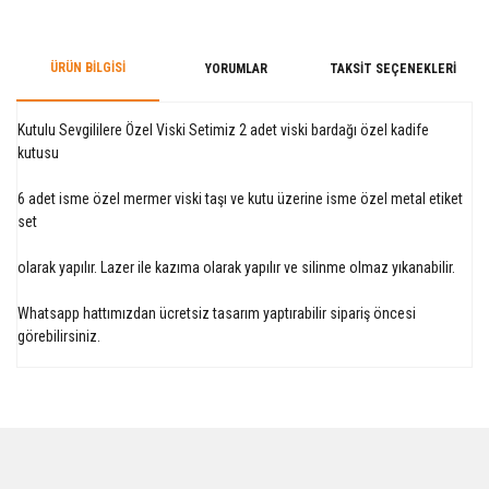
ÜRÜN BILGISI
YORUMLAR
TAKSIT SEÇENEKLERI
Kutulu Sevgililere Özel Viski Setimiz 2 adet viski bardağı özel kadife
kutusu
6 adet isme özel mermer viski taşı ve kutu üzerine isme özel metal etiket
set
olarak yapılır. Lazer ile kazıma olarak yapılır ve silinme olmaz yıkanabilir.
Whatsapp hattımızdan ücretsiz tasarım yaptırabilir sipariş öncesi
görebilirsiniz.
Bu ürüne ilk yorumu siz yapın!