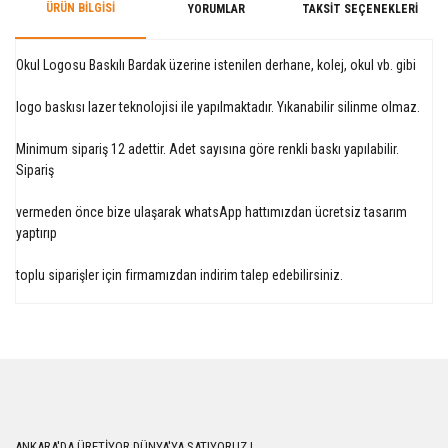
ÜRÜN BILGISI
YORUMLAR
TAKSIT SEÇENEKLERI
Okul Logosu Baskılı Bardak üzerine istenilen derhane, kolej, okul vb. gibi
logo baskısı lazer teknolojisi ile yapılmaktadır. Yıkanabilir silinme olmaz.
Minimum sipariş 12 adettir. Adet sayısına göre renkli baskı yapılabilir.
Sipariş
vermeden önce bize ulaşarak whatsApp hattımızdan ücretsiz tasarım
yaptırıp
toplu siparişler için firmamızdan indirim talep edebilirsiniz.
Bu ürüne ilk yorumu siz yapın!
Yorum Yaz
ANKARA'DA ÜRETİYOR DÜNYA'YA SATIYORUZ !