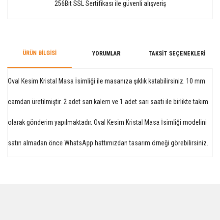
256Bit SSL Sertifikası ile güvenli alışveriş
ÜRÜN BILGISI
YORUMLAR
TAKSIT SEÇENEKLERI
Oval Kesim Kristal Masa İsimliği ile masanıza şıklık katabilirsiniz. 10 mm
camdan üretilmiştir. 2 adet sarı kalem ve 1 adet sarı saati ile birlikte takım
olarak gönderim yapılmaktadır. Oval Kesim Kristal Masa İsimliği modelini
satın almadan önce WhatsApp hattımızdan tasarım örneği görebilirsiniz.
Bu ürüne ilk yorumu siz yapın!
Yorum Yaz