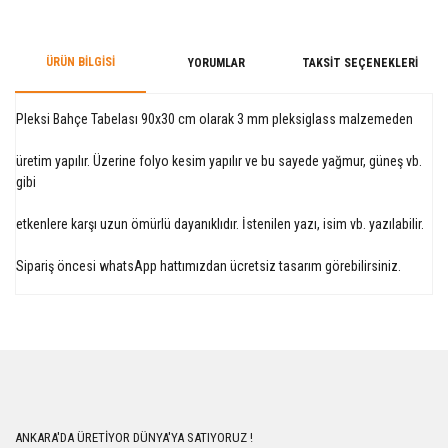
ÜRÜN BILGISI
YORUMLAR
TAKSIT SEÇENEKLERI
Pleksi Bahçe Tabelası 90x30 cm olarak 3 mm pleksiglass malzemeden
üretim yapılır. Üzerine folyo kesim yapılır ve bu sayede yağmur, güneş vb.
gibi
etkenlere karşı uzun ömürlü dayanıklıdır. İstenilen yazı, isim vb. yazılabilir.
Sipariş öncesi whatsApp hattımızdan ücretsiz tasarım görebilirsiniz.
Bu ürüne ilk yorumu siz yapın!
Yorum Yaz
ANKARA'DA ÜRETİYOR DÜNYA'YA SATIYORUZ !