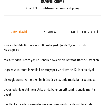
GÜVENLİ ÖDEME
256Bit SSL Sertifikası ile güvenli alışveriş
ÜRÜN BILGISI
YORUMLAR
TAKSIT SEÇENEKLERI
Pleksi Otel Oda Numarası 5x10 cm büyüklüğünde 2,7 mm siyah
pleksiglass
malzemeden üretim yapılır. Kenarları ovaldir ele batmaz üzerine istenilen
logo veya numara lazer ile kazıma yapılır ve silinmez. Kullanılan siyah
pleksiglass malzeme özel bir üründür ve lazerde markalama yapmaya
uygun şekilde üretilmiştir. Arkasında bulunan çift taraflı bant ile montajı
gayet
basittir. Fazla adetli siparişleriniz için firmamızdan indirimli fiyat talep