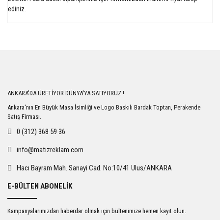
ediniz.
Bu ürüne ilk yorumu siz yapın!
Yorum Yaz
ANKARA'DA ÜRETİYOR DÜNYA'YA SATIYORUZ !
Ankara'nın En Büyük Masa İsimliği ve Logo Baskılı Bardak Toptan, Perakende
Satış Firması.
0 (312) 368 59 36
info@matizreklam.com
Hacı Bayram Mah. Sanayi Cad. No:10/41 Ulus/ANKARA
E-BÜLTEN ABONELİK
Kampanyalarımızdan haberdar olmak için bültenimize hemen kayıt olun.