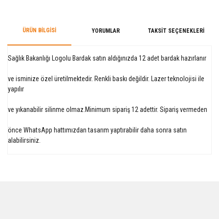
ÜRÜN BILGISI
YORUMLAR
TAKSIT SEÇENEKLERI
Sağlık Bakanlığı Logolu Bardak satın aldığınızda 12 adet bardak hazırlanır
ve isminize özel üretilmektedir. Renkli baskı değildir. Lazer teknolojisi ile
yapılır
ve yıkanabilir silinme olmaz.Minimum sipariş 12 adettir. Sipariş vermeden
önce WhatsApp hattımızdan tasarım yaptırabilir daha sonra satın
alabilirsiniz.
Bu ürüne ilk yorumu siz yapın!
Yorum Yaz