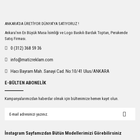
Yorum Yaz
ANKARA'DA ÜRETİYOR DÜNYA'YA SATIYORUZ !
Ankara'nın En Büyük Masa İsimliği ve Logo Baskılı Bardak Toptan, Perakende
Satış Firması.
0 (312) 368 59 36
info@matizreklam.com
Hacı Bayram Mah. Sanayi Cad. No:10/41 Ulus/ANKARA
E-BÜLTEN ABONELİK
Kampanyalarımızdan haberdar olmak için bültenimize hemen kayıt olun.
İnstagram Sayfamızdan Bütün Modellerimizi Görebilirsiniz