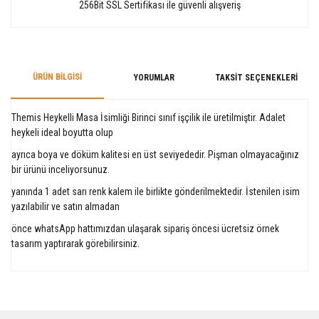
256Bit SSL Sertifikası ile güvenli alışveriş
ÜRÜN BILGISI
YORUMLAR
TAKSIT SEÇENEKLERI
Themis Heykelli Masa İsimliği Birinci sınıf işçilik ile üretilmiştir. Adalet
heykeli ideal boyutta olup
ayrıca boya ve döküm kalitesi en üst seviyededir. Pişman olmayacağınız
bir ürünü inceliyorsunuz.
yanında 1 adet sarı renk kalem ile birlikte gönderilmektedir. İstenilen isim
yazılabilir ve satın almadan
önce whatsApp hattımızdan ulaşarak sipariş öncesi ücretsiz örnek
tasarım yaptırarak görebilirsiniz.
Bu ürüne ilk yorumu siz yapın!