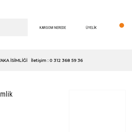
KARGOM NEREDE
ÜYELİK
YAKA İSİMLİĞİ
İletişim : 0 312 368 59 36
imlik