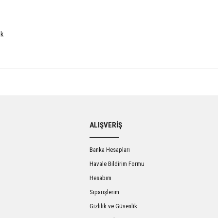
ak
Bu ürüne ilk yorumu siz yapın!
ALIŞVERİŞ
Yorum Yaz
Banka Hesapları
Havale Bildirim Formu
Hesabım
Siparişlerim
Gizlilik ve Güvenlik