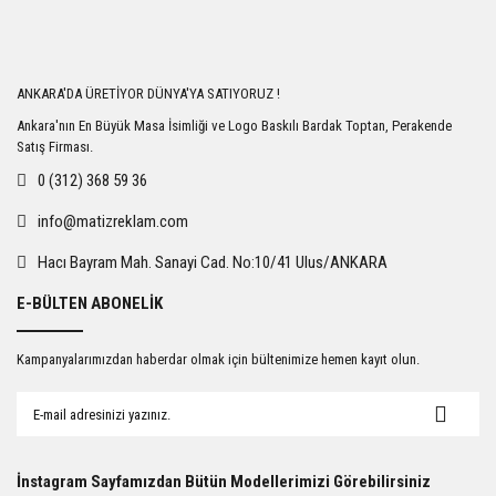
Yorum Yaz
ANKARA'DA ÜRETİYOR DÜNYA'YA SATIYORUZ !
Ankara'nın En Büyük Masa İsimliği ve Logo Baskılı Bardak Toptan, Perakende
Satış Firması.
0 (312) 368 59 36
info@matizreklam.com
Hacı Bayram Mah. Sanayi Cad. No:10/41 Ulus/ANKARA
E-BÜLTEN ABONELİK
Kampanyalarımızdan haberdar olmak için bültenimize hemen kayıt olun.
İnstagram Sayfamızdan Bütün Modellerimizi Görebilirsiniz