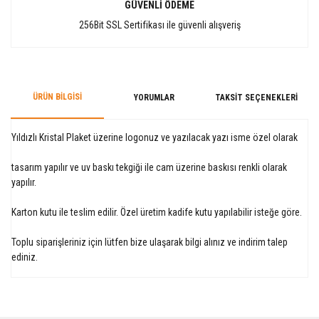
GÜVENLİ ÖDEME
256Bit SSL Sertifikası ile güvenli alışveriş
ÜRÜN BILGISI
YORUMLAR
TAKSIT SEÇENEKLERI
Yıldızlı Kristal Plaket üzerine logonuz ve yazılacak yazı isme özel olarak
tasarım yapılır ve uv baskı tekgiği ile cam üzerine baskısı renkli olarak
yapılır.
Karton kutu ile teslim edilir. Özel üretim kadife kutu yapılabilir isteğe göre.
Toplu siparişleriniz için lütfen bize ulaşarak bilgi alınız ve indirim talep
ediniz.
Bu ürüne ilk yorumu siz yapın!